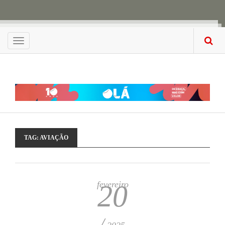
Menu
TAG:
AVIAÇÃO
fevereiro
20
/