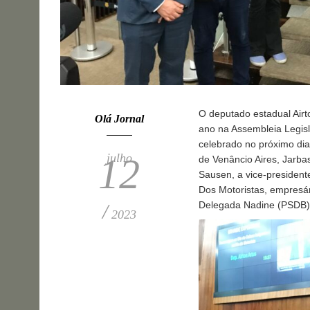
O deputado estadual Airt
Olá Jornal
ano na Assembleia Legisl
celebrado no próximo dia
julho
12
de Venâncio Aires, Jarba
Sausen, a vice-presiden
Dos Motoristas, empresár
Delegada Nadine (PSDB)
/
2023