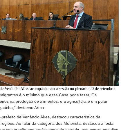
 de Venâncio Aires acompanharam a sessão no plenário 20 de setembro
migrantes é o mínimo que essa Casa pode fazer. Os
eiros na produção de alimentos, e a agricultura é um pular
gaúcha,” destacou Artus.
refeito de Venâncio Aires, destacou característica da
regiões. Ao falar da categoria dos Motorista, destacou a festa
em celebração aos profissionais da estrada, que ocorre nos dias