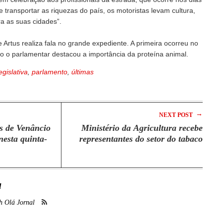
e transportar as riquezas do país, os motoristas levam cultura,
a as suas cidades”.
 Artus realiza fala no grande expediente. A primeira ocorreu no
ndo o parlamentar destacou a importância da proteína animal.
egislativa
,
parlamento
,
últimas
→
NEXT POST
s de Venâncio
Ministério da Agricultura recebe
nesta quinta-
representantes do setor do tabaco
l
h Olá Jornal