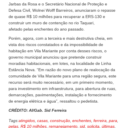
Jarbas da Rosa e o Secretário Nacional de Proteção e
Defesa Civil, Wolnei Wolff Barreiros, anunciaram o repasse
de quase R$ 10 milhões para recuperar a ERS-130 e
construir um muro de contenção no rio Taquari,
afetado pelas enchentes do ano passado.
Porém, agora, com a terceira e mais destrutiva cheia, em
vista dos riscos constatados e da impossibilidade de
habitação em Vila Mariante por conta desses riscos, o
governo municipal anunciou que pretende construir
moradias habitacionais, em lotes, na localidade de Linha
Estância Nova. “Em razão do novo plano de realocação da
comunidade de Vila Mariante para uma região segura, este
recurso será muito necessário, em um primeiro momento,
para investimento em infraestrutura, para abertura de ruas,
demarcações, pavimentações, instalação e fornecimento
de energia elétrica e água”, ressaltou o pedetista.
CRÉDITO: AI/Gab. Sid Ferreira
Tags:
atingidos
,
casas
,
construção
,
enchentes
,
ferreira
,
para
,
pelas
,
R$ 10 milhões
,
remanejamento
,
sid
,
solicita
,
últimas
,