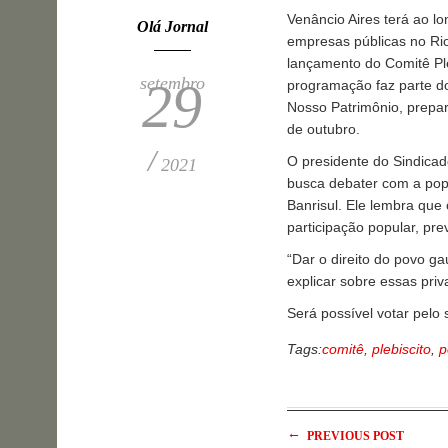
Venâncio Aires terá ao l
Olá Jornal
empresas públicas no Rio
lançamento do Comitê Pleb
setembro
29
programação faz parte d
Nosso Patrimônio, prepar
de outubro.
/
O presidente do Sindica
2021
busca debater com a pop
Banrisul. Ele lembra que
participação popular, pre
“Dar o direito do povo g
explicar sobre essas pri
Será possível votar pelo 
Tags:
comitê
,
plebiscito
,
p
←
PREVIOUS POST