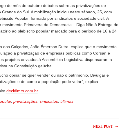
ongo do mês de outubro debates sobre as privatizações de
 Grande do Sul. A mobilização iniciou neste sábado, 25, com
iscito Popular, formado por sindicatos e sociedade civil. A
o movimento Primavera da Democracia – Diga Não à Entrega do
atório ao plebiscito popular marcado para o período de 16 a 24
do dos Calçados, João Émerson Dutra, explica que o movimento
ulação a privatização de empresas públicas como Corsan e
 os projetos enviados à Assembleia Legislativa dispensaram a
vista na Constituição gaúcha.
aúcho opinar se quer vender ou não o patrimônio. Divulgar e
vatizações e de como a população pode votar”, explica.
site
decidimrs.com.br
.
opular
,
privatizações
,
sindicatos
,
últimas
→
NEXT POST