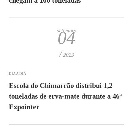
chegam a 100 toneladas
setembro
04
/
2023
DIA A DIA
Escola do Chimarrão distribui 1,2
toneladas de erva-mate durante a 46ª
Expointer