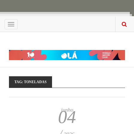
Menu
TAG:
TONELADAS
junho
04
/