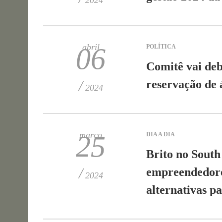
2024
abril
06
POLÍTICA
Comitê vai deb
/
reservação de á
2024
março
25
DIA A DIA
Brito no South
/
empreendedore
2024
alternativas p