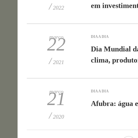
/
em investiment
2022
março
22
DIA A DIA
Dia Mundial d
/
clima, produto
2021
março
21
DIA A DIA
Afubra: água e
/
2020