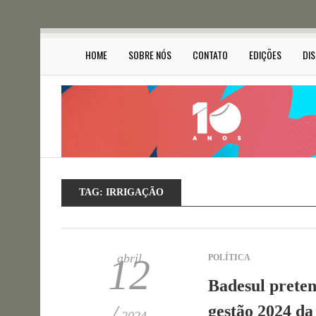
HOME
SOBRE NÓS
CONTATO
EDIÇÕES
DI
TAG:
IRRIGAÇÃO
abril
12
POLÍTICA
Badesul preten
/
gestão 2024 da