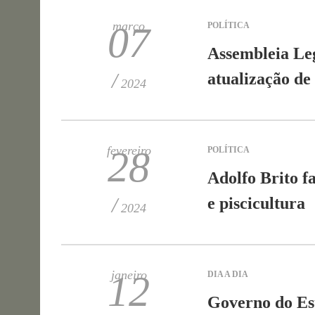
março
07
POLÍTICA
Assembleia Leg
/
atualização de 
2024
fevereiro
28
POLÍTICA
Adolfo Brito f
/
e piscicultura
2024
janeiro
12
DIA A DIA
Governo do Es