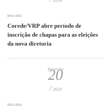
2024
DIA A DIA
Corede/VRP abre período de
inscrição de chapas para as eleições
da nova diretoria
fevereiro
20
/
2024
DIA A DIA