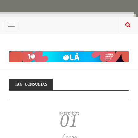
Menu
TAG:
CONSULTAS
setembro
01
/