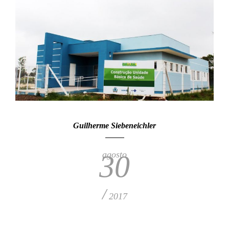
Guilherme Siebeneichler
agosto
30
/
2017