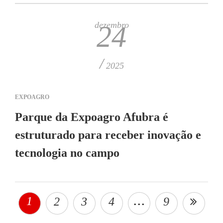
dezembro
24
/
2025
EXPOAGRO
Parque da Expoagro Afubra é
estruturado para receber inovação e
tecnologia no campo
1
…
2
3
4
9