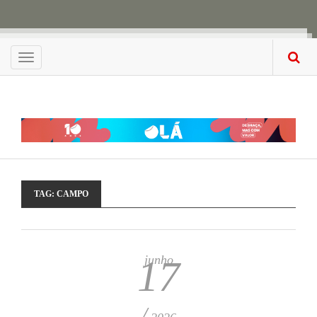
Menu
TAG:
CAMPO
junho
17
/