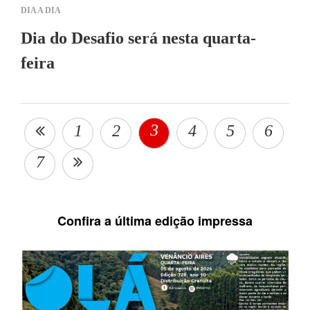
DIA A DIA
Dia do Desafio será nesta quarta-
feira
3
1
2
4
5
6
7
Confira a última edição impressa