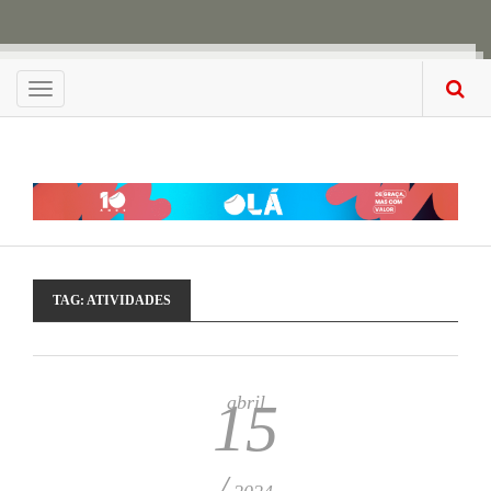
Menu
TAG:
ATIVIDADES
abril
15
/