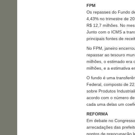
FPM
Os repasses do Fundo de
4,43% no trimestre de 20
R$ 12,7 milhões. No mes
Junto com o ICMS a tran
principais fontes de rece
No FPM, janeiro encerrou
repassar ao tesouro muni
milhões, o estimado era 
milhões, e a estimativa e
O fundo é uma transferênc
Federal, composto de 22
sobre Produtos Industrial
acordo com o número de h
cada uma delas um coefici
REFORMA
Em debate no Congresso 
arrecadações das prefeit
pontos de preocupação l