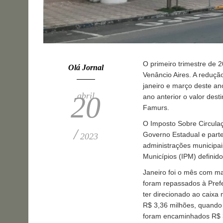
O primeiro trimestre de
Olá Jornal
Venâncio Aires. A reduç
janeiro e março deste an
abril
20
ano anterior o valor des
Famurs.
O Imposto Sobre Circula
/
Governo Estadual e parte
2023
administrações municipai
Municípios (IPM) definid
Janeiro foi o mês com ma
foram repassados à Prefei
ter direcionado ao caixa
R$ 3,36 milhões, quando
foram encaminhados R$ 3