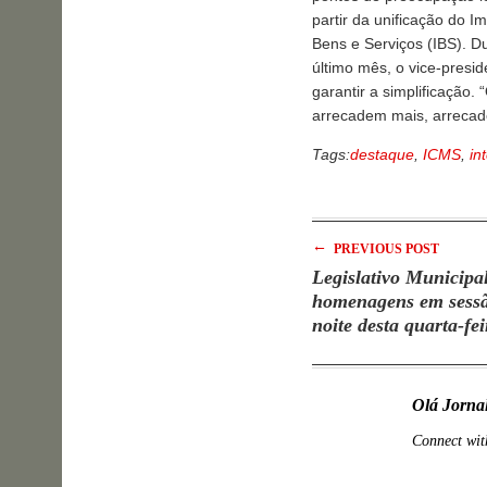
partir da unificação do I
Bens e Serviços (IBS). Du
último mês, o vice-presi
garantir a simplificação
arrecadem mais, arrecad
Tags:
destaque
,
ICMS
,
in
←
PREVIOUS POST
Legislativo Municipa
homenagens em sessã
noite desta quarta-fei
Olá Jorna
Connect wit