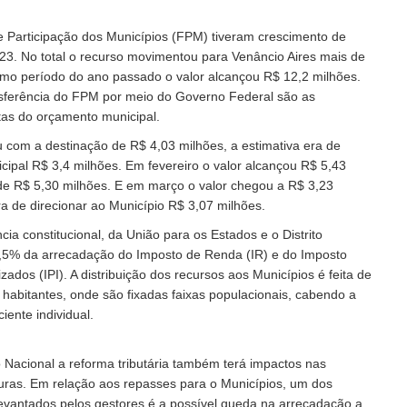
 Participação dos Municípios (FPM) tiveram crescimento de
23. No total o recurso movimentou para Venâncio Aires mais de
mo período do ano passado o valor alcançou R$ 12,2 milhões.
sferência do FPM por meio do Governo Federal são as
itas do orçamento municipal.
 com a destinação de R$ 4,03 milhões, a estimativa era de
cipal R$ 3,4 milhões. Em fevereiro o valor alcançou R$ 5,43
de R$ 5,30 milhões. E em março o valor chegou a R$ 3,23
ra de direcionar ao Município R$ 3,07 milhões.
ia constitucional, da União para os Estados e o Distrito
,5% da arrecadação do Imposto de Renda (IR) e do Imposto
izados (IPI). A distribuição dos recursos aos Municípios é feita de
abitantes, onde são fixadas faixas populacionais, cabendo a
ente individual.
Nacional a reforma tributária também terá impactos nas
uras. Em relação aos repasses para o Municípios, um dos
evantados pelos gestores é a possível queda na arrecadação a