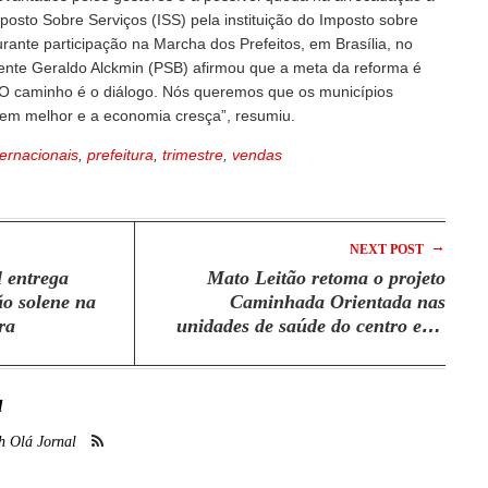
mposto Sobre Serviços (ISS) pela instituição do Imposto sobre
rante participação na Marcha dos Prefeitos, em Brasília, no
dente Geraldo Alckmin (PSB) afirmou que a meta da reforma é
. “O caminho é o diálogo. Nós queremos que os municípios
em melhor e a economia cresça”, resumiu.
ternacionais
,
prefeitura
,
trimestre
,
vendas
→
NEXT POST
l entrega
Mato Leitão retoma o projeto
o solene na
Caminhada Orientada nas
ra
unidades de saúde do centro e de
Vila Santo Antônio
l
h Olá Jornal