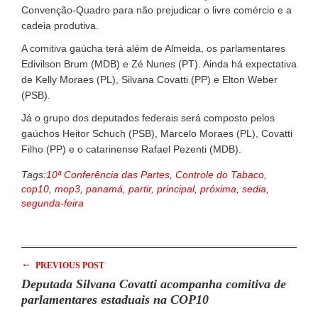
Convenção-Quadro para não prejudicar o livre comércio e a
cadeia produtiva.
A comitiva gaúcha terá além de Almeida, os parlamentares
Edivilson Brum (MDB) e Zé Nunes (PT). Ainda há expectativa
de Kelly Moraes (PL), Silvana Covatti (PP) e Elton Weber
(PSB).
Já o grupo dos deputados federais será composto pelos
gaúchos Heitor Schuch (PSB), Marcelo Moraes (PL), Covatti
Filho (PP) e o catarinense Rafael Pezenti (MDB).
Tags:
10ª Conferência das Partes
,
Controle do Tabaco
,
cop10
,
mop3
,
panamá
,
partir
,
principal
,
próxima
,
sedia
,
segunda-feira
←
PREVIOUS POST
Deputada Silvana Covatti acompanha comitiva de
parlamentares estaduais na COP10