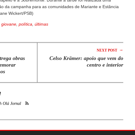
pello e a Sobremonte. Durante a tarde foi realizada uma
ão da campanha para as comunidades de Mariante e Estância
vane Wickert/PSB)
,
giovane
,
política
,
últimas
→
NEXT POST
trega obras
Celso Krämer: apoio que vem do
memorar
centro e interior
nos
l
h Olá Jornal