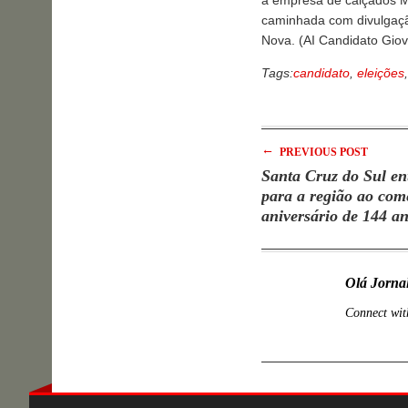
a empresa de calçados Ma
caminhada com divulgaç
Nova. (AI Candidato Gio
Tags:
candidato
,
eleições
←
PREVIOUS POST
Santa Cruz do Sul en
para a região ao co
aniversário de 144 a
Olá Jorna
Connect wit