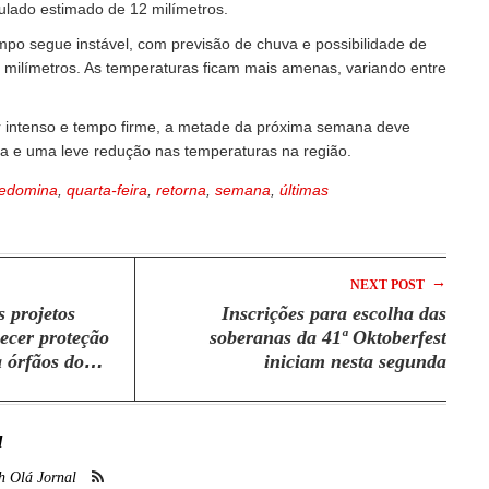
lado estimado de 12 milímetros.
empo segue instável, com previsão de chuva e possibilidade de
milímetros. As temperaturas ficam mais amenas, variando entre
or intenso e tempo firme, a metade da próxima semana deve
a e uma leve redução nas temperaturas na região.
redomina
,
quarta-feira
,
retorna
,
semana
,
últimas
→
NEXT POST
 projetos
Inscrições para escolha das
lecer proteção
soberanas da 41ª Oktoberfest
a órfãos do
iniciam nesta segunda
l
h Olá Jornal