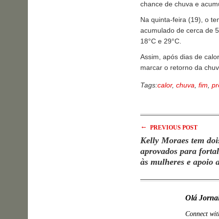
chance de chuva e acumu
Na quinta-feira (19), o t
acumulado de cerca de 5 
18°C e 29°C.
Assim, após dias de cal
marcar o retorno da chuv
Tags:
calor
,
chuva
,
fim
,
p
←
PREVIOUS POST
Kelly Moraes tem dois
aprovados para forta
às mulheres e apoio 
feminicídio
Olá Jorna
Connect wit