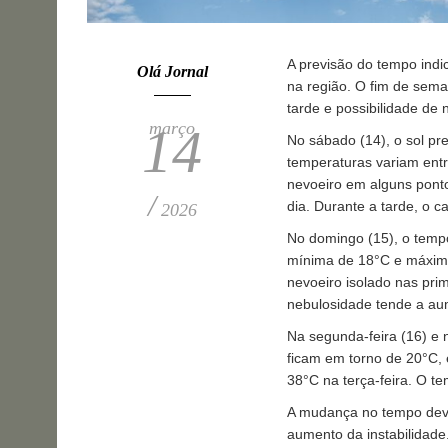
A previsão do tempo indi
Olá Jornal
na região. O fim de sem
tarde e possibilidade de
março
14
No sábado (14), o sol pr
temperaturas variam ent
nevoeiro em alguns pont
/
dia. Durante a tarde, o c
2026
No domingo (15), o tempo
mínima de 18°C e máxim
nevoeiro isolado nas prim
nebulosidade tende a au
Na segunda-feira (16) e n
ficam em torno de 20°C,
38°C na terça-feira. O t
A mudança no tempo deve 
aumento da instabilidade