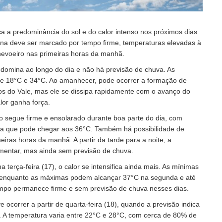
ca a predominância do sol e do calor intenso nos próximos dias
ana deve ser marcado por tempo firme, temperaturas elevadas à
 nevoeiro nas primeiras horas da manhã.
edomina ao longo do dia e não há previsão de chuva. As
re 18°C e 34°C. Ao amanhecer, pode ocorrer a formação de
os do Vale, mas ele se dissipa rapidamente com o avanço do
alor ganha força.
 segue firme e ensolarado durante boa parte do dia, com
a que pode chegar aos 36°C. Também há possibilidade de
eiras horas da manhã. A partir da tarde para a noite, a
mentar, mas ainda sem previsão de chuva.
a terça-feira (17), o calor se intensifica ainda mais. As mínimas
 enquanto as máximas podem alcançar 37°C na segunda e até
empo permanece firme e sem previsão de chuva nesses dias.
ocorrer a partir de quarta-feira (18), quando a previsão indica
. A temperatura varia entre 22°C e 28°C, com cerca de 80% de