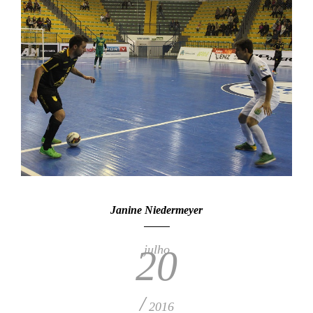
Janine Niedermeyer
julho
20
/
2016