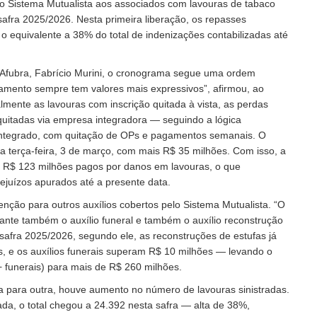
 Sistema Mutualista aos associados com lavouras de tabaco
 safra 2025/2026. Nesta primeira liberação, os repasses
 equivalente a 38% do total de indenizações contabilizadas até
 Afubra, Fabrício Murini, o cronograma segue uma ordem
gamento sempre tem valores mais expressivos”, afirmou, ao
almente as lavouras com inscrição quitada à vista, as perdas
uitadas via empresa integradora — seguindo a lógica
Integrado, com quitação de OPs e pagamentos semanais. O
ra terça-feira, 3 de março, com mais R$ 35 milhões. Com isso, a
r R$ 123 milhões pagos por danos em lavouras, o que
ejuízos apurados até a presente data.
ção para outros auxílios cobertos pelo Sistema Mutualista. “O
nte também o auxílio funeral e também o auxílio reconstrução
 safra 2025/2026, segundo ele, as reconstruções de estufas já
, e os auxílios funerais superam R$ 10 milhões — levando o
 + funerais) para mais de R$ 260 milhões.
para outra, houve aumento no número de lavouras sinistradas.
da, o total chegou a 24.392 nesta safra — alta de 38%,