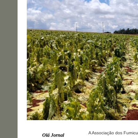
A Associação dos Fumicult
Olá Jornal