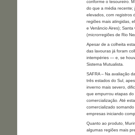
conforme o tesoureiro. M
do que a média recente; 
elevados, com registros 
regiões mais atingidas, e
e Venâncio Aires); Santa 
(microrregiões de Rio Ne
Apesar de a colheita esta
das lavouras já foram 
intempéries — e, se hou
Sistema Mutualista.
SAFRA – Na avaliação da 
três estados do Sul, apes
inverno mais severo, dif
que empurrou etapas do c
comercialização. Até es
comercializado somando 
empresas iniciando comp
Quanto ao produto, Murin
algumas regiões mais pre