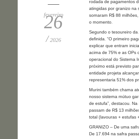
rodada de pagamentos do
atingidas por granizo na
fevereiro
26
somaram R$ 88 milhões, o
o momento.
Segundo o tesoureiro da
/
definida. “O primeiro pa
2026
explicar que entram inici
acima de 75% e as OPs q
operacional do Sistema 
próximo está previsto pa
entidade projeta alcança
representaria 51% dos pr
Murini também chama aten
nosso sistema mútuo gara
de estufa”, destacou. Na
passam de R$ 13 milhões
total (lavouras + estufas
GRANIZO – De uma safra 
De 17.694 na safra passa