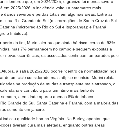
urini lembrou que, em 2024/2025, o granizo foi menos severo
já em 2025/2026, a incidência voltou a patamares mais
de danos severos e perdas totais em algumas áreas. Entre as
le citou: Rio Grande do Sul (microrregiões de Santa Cruz do Sul
Catarina (microrregião Rio do Sul e Ituporanga); e Paraná
gro e Imbituva).
r perto do fim, Murini alertou que ainda há risco: cerca de 93%
colhidas, mas 7% permanecem no campo e seguem expostas a
ver novas ocorrências, os associados continuam amparados pelo
Afubra, a safra 2025/2026 ocorre “dentro da normalidade” nos
ar de um ciclo considerado mais atípico no início. Murini relata
iculdades na produção de mudas e transplante mais atrasado, o
alendário e contribuiu para um ritmo mais lento de
ta semana, a entidade apurou apenas 8% de tabaco
Rio Grande do Sul, Santa Catarina e Paraná, com a maioria das
ras somente em janeiro.
i indicou qualidade boa no Virgínia. No Burley, apontou que
coces tiveram cura mais afetada, enquanto outras áreas