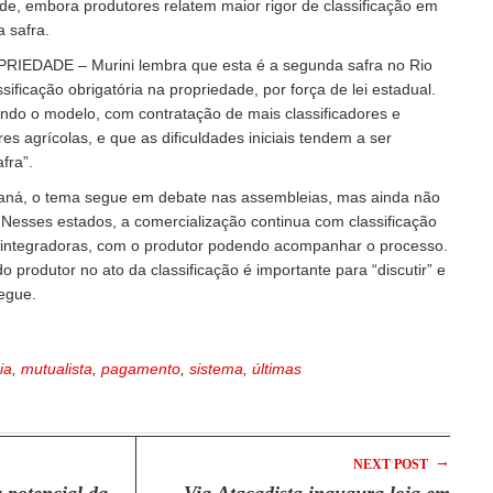
e, embora produtores relatem maior rigor de classificação em
 safra.
EDADE – Murini lembra que esta é a segunda safra no Rio
ificação obrigatória na propriedade, por força de lei estadual.
ndo o modelo, com contratação de mais classificadores e
res agrícolas, e que as dificuldades iniciais tendem a ser
fra”.
aná, o tema segue em debate nas assembleias, mas ainda não
. Nesses estados, a comercialização continua com classificação
 integradoras, com o produtor podendo acompanhar o processo.
o produtor no ato da classificação é importante para “discutir” e
regue.
cia
,
mutualista
,
pagamento
,
sistema
,
últimas
→
NEXT POST