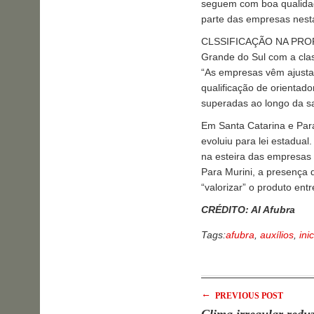
seguem com boa qualidad
parte das empresas nesta
CLSSIFICAÇÃO NA PROPRI
Grande do Sul com a class
“As empresas vêm ajusta
qualificação de orientado
superadas ao longo da sa
Em Santa Catarina e Par
evoluiu para lei estadual
na esteira das empresas
Para Murini, a presença d
“valorizar” o produto ent
CRÉDITO: AI Afubra
Tags:
afubra
,
auxílios
,
ini
←
PREVIOUS POST