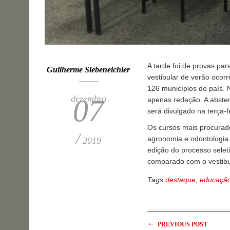
A tarde foi de provas pa
Guilherme Siebeneichler
vestibular de verão ocorr
126 municípios do país. N
dezembro
07
apenas redação. A absten
será divulgado na terça-fe
Os cursos mais procurado
/
agronomia e odontologia.
2019
edição do processo sele
comparado com o vestibu
Tags:
destaque
,
educaçã
←
PREVIOUS POST