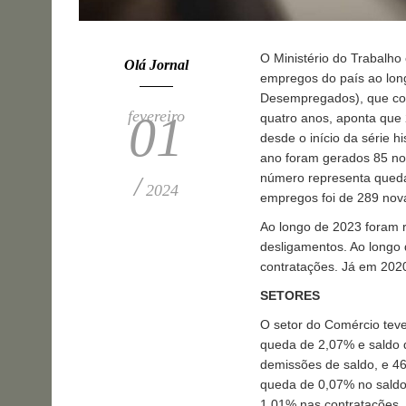
O Ministério do Trabalh
Olá Jornal
empregos do país ao lon
Desempregados), que con
fevereiro
01
quatro anos, aponta que 
desde o início da série h
ano foram gerados 85 nov
número representa qued
/
2024
empregos foi de 289 nov
Ao longo de 2023 foram 
desligamentos. Ao longo 
contratações. Já em 2020
SETORES
O setor do Comércio teve
queda de 2,07% e saldo 
demissões de saldo, e 46
queda de 0,07% no saldo
1,01% nas contratações,