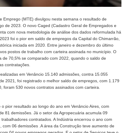
o e Emprego (MTE) divulgou nesta semana o resultado de
go de 2023. O novo Caged (Cadastro Geral de Empregados e
ta com nova metodologia de análise dos dados reformulada há
2023 foi o pior em saldo de empregos da Capital do Chimarrão,
istórica iniciada em 2020. Entre janeiro e dezembro do último
os postos de trabalho com carteira assinada no município. O
a de 70,5% se comparado com 2022, quando o saldo de
as contratações.
realizadas em Venâncio 15.140 admissões, contra 15.055
de 2021, foi registrado o melhor saldo de empregos, com 1.179
, foram 530 novos contratos assinados com carteira.
 o pior resultado ao longo do ano em Venâncio Aires, com
de 81 demissões. Já o setor da Agropecuária acumula 09
 trabalhadores contratados. A Indústria encerrou o ano com
, com 06 demissões .A área da Construção teve aumento de
 com 04 novos empregos gerados. E o setor de Serviços teve o