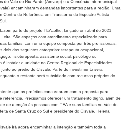
s do Vale do Rio Pardo (Amvarp) e o Consórcio Intermunicipal
isvale) encaminharam demandas importantes para a região. Uma
um Centro de Referência em Transtorno do Espectro Autista
Sul.
 fazem parte do projeto TEAcolhe, lançado em abril de 2021,
 Leite. São espaços com atendimento especializado para
as famílias, com uma equipe composta por três profissionais,
 dois das seguintes categorias: terapeuta ocupacional,
ogo, fisioterapeuta, assistente social, psicólogo ou
ão é instalar a unidade no Centro Regional de Especialidades
junto ao prédio do Cisvale. Parte do investimento será
nquanto o restante será subsidiado com recursos próprios do
ntente que os prefeitos concordaram com a proposta para
de referência. Precisamos oferecer um tratamento digno, além de
 rede de atenção às pessoas com TEA e suas famílias no Vale do
feita de Santa Cruz do Sul e presidente do Cisvale, Helena
 Cisvale irá agora encaminhar a intenção e também toda a