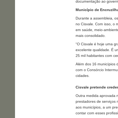
documentação ao governo 
Município de Encruzilh
Durante a assembleia, os
no Cisvale. Com isso, o m
em saúde, meio-ambiente
mais consolidado.
“O Cisvale é hoje uma gr
excelente qualidade. É u
25 mil habitantes com ce
Além dos 16 municípios 
com o Consórcio Intermun
cidades.
Cisvale pretende creden
Outra medida aprovada na
prestadores de serviços 
aos municípios, a um preç
contar com esses profissi