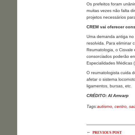
Os prefeitos foram unâni
muitas vezes não falta di
projetos necessários par
CREM vai oferecer con
Uma demanda antiga no V
resolvida. Para eliminar
Reumatologia, o Cisvale 
consorciados poderão en
Especialidades Médicas
O reumatologista cuida 
afetar o sistema locomot
ligamentos, bursas, etc.
CRÉDITO: AI Amvarp
Tags:
autismo
,
centro
,
sa
←
PREVIOUS POST