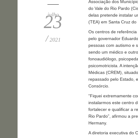
Associação dos Município
do Vale do Rio Pardo (C
julho
23
delas pretende instalar 
(TEA) em Santa Cruz do 
Os centros de referência
/
pelo governador Eduardo
2021
pessoas com autismo e su
sendo um médico e outros
fonoaudiólogo, psicopedag
psicomotricista. A intenç
Médicas (CREM), situado 
repassado pelo Estado, e
Consórcio.
“Fiquei extremamente co
instalarmos este centro 
fortalecer e qualificar a
Rio Pardo”, afirmou a pre
Hermany.
A diretoria executiva do