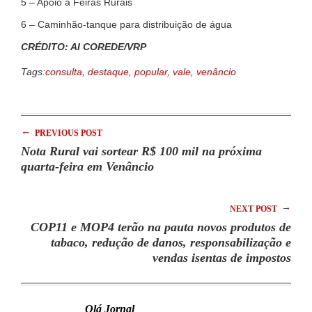
5 – Apoio a Feiras Rurais
6 – Caminhão-tanque para distribuição de água
CRÉDITO: AI COREDE/VRP
Tags:
consulta
,
destaque
,
popular
,
vale
,
venâncio
←
PREVIOUS POST
Nota Rural vai sortear R$ 100 mil na próxima
quarta-feira em Venâncio
→
NEXT POST
COP11 e MOP4 terão na pauta novos produtos de
tabaco, redução de danos, responsabilização e
vendas isentas de impostos
Olá Jornal