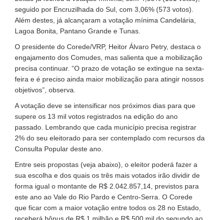
seguido por Encruzilhada do Sul, com 3,06% (573 votos).
Além destes, já alcançaram a votação mínima Candelária,
Lagoa Bonita, Pantano Grande e Tunas.
O presidente do Corede/VRP, Heitor Álvaro Petry, destaca o
engajamento dos Comudes, mas salienta que a mobilização
precisa continuar. “O prazo de votação se extingue na sexta-
feira e é preciso ainda maior mobilização para atingir nossos
objetivos”, observa.
A votação deve se intensificar nos próximos dias para que
supere os 13 mil votos registrados na edição do ano
passado. Lembrando que cada município precisa registrar
2% do seu eleitorado para ser contemplado com recursos da
Consulta Popular deste ano.
Entre seis propostas (veja abaixo), o eleitor poderá fazer a
sua escolha e dos quais os três mais votados irão dividir de
forma igual o montante de R$ 2.042.857,14, previstos para
este ano ao Vale do Rio Pardo e Centro-Serra. O Corede
que ficar com a maior votação entre todos os 28 no Estado,
receberá bônus de R$ 1 milhão e R$ 500 mil do segundo ao