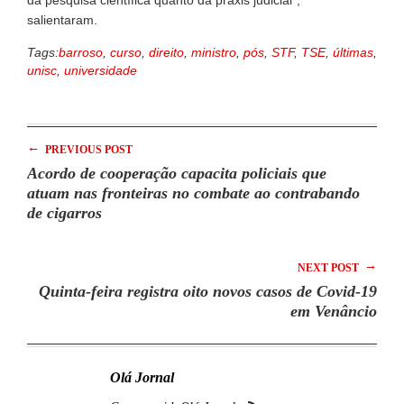
da pesquisa científica quanto da práxis judicial”,
salientaram.
Tags:
barroso
,
curso
,
direito
,
ministro
,
pós
,
STF
,
TSE
,
últimas
,
unisc
,
universidade
←
PREVIOUS POST
Acordo de cooperação capacita policiais que
atuam nas fronteiras no combate ao contrabando
de cigarros
→
NEXT POST
Quinta-feira registra oito novos casos de Covid-19
em Venâncio
Olá Jornal