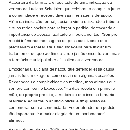
A abertura da farmácia é resultado de uma indicação da
vereadora Luciana Scheibler, que celebrou a conquista junto
à comunidade e recebeu diversas mensagens de apoio.
Além da indicação formal, Luciana vinha utilizando a tribuna
e suas redes sociais para reforçar o pedido, destacando a
importância do acesso facilitado a medicamentos. “Sempre
recebi inúmeras mensagens de pessoas dizendo que
precisavam esperar até a segunda-feira para iniciar um
tratamento, ou que ao fim da tarde já não encontravam mais
a farmácia municipal aberta”, salientou a vereadora.
Emocionada, Luciana destacou que defender essa causa
jamais foi um exagero, como ouviu em algumas ocasiões.
Reconheceu a complexidade da medida, mas afirmou que
sempre confiou no Executivo. “Há dias recebi em primeira
mão, do próprio prefeito, a notícia de que isso se tornaria
realidade. Aguardei o anúncio oficial e fiz questão de
comemorar com a comunidade. Poder atender um pedido
tão importante é a maior alegria de um parlamentar”,
afirmou.
A partir de outubro de 2025, Venâncio Aires marca um novo