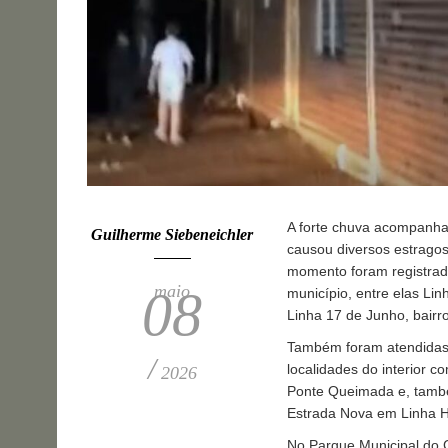
A forte chuva acompanhada
Guilherme Siebeneichler
causou diversos estragos
momento foram registrado
maio
08
município, entre elas Lin
Linha 17 de Junho, bairro
Também foram atendidas 
/
localidades do interior 
2026
Ponte Queimada e, também
Estrada Nova em Linha Ha
No Parque Municipal do C