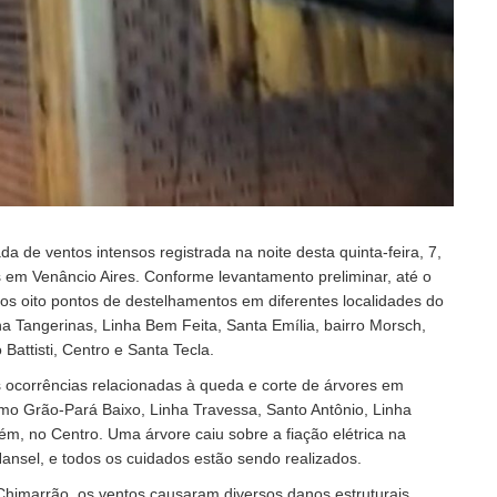
 de ventos intensos registrada na noite desta quinta-feira, 7,
 em Venâncio Aires. Conforme levantamento preliminar, até o
s oito pontos de destelhamentos em diferentes localidades do
ha Tangerinas, Linha Bem Feita, Santa Emília, bairro Morsch,
 Battisti, Centro e Santa Tecla.
ocorrências relacionadas à queda e corte de árvores em
como Grão-Pará Baixo, Linha Travessa, Santo Antônio, Linha
, no Centro. Uma árvore caiu sobre a fiação elétrica na
nsel, e todos os cuidados estão sendo realizados.
himarrão, os ventos causaram diversos danos estruturais.