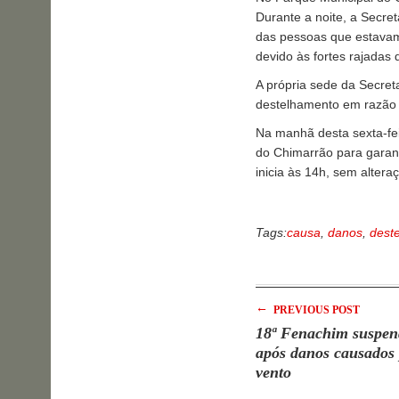
Durante a noite, a Secre
das pessoas que estavam 
devido às fortes rajadas
A própria sede da Secret
destelhamento em razão 
Na manhã desta sexta-fei
do Chimarrão para garant
inicia às 14h, sem alter
Tags:
causa
,
danos
,
dest
←
PREVIOUS POST
18ª Fenachim suspend
após danos causados 
vento