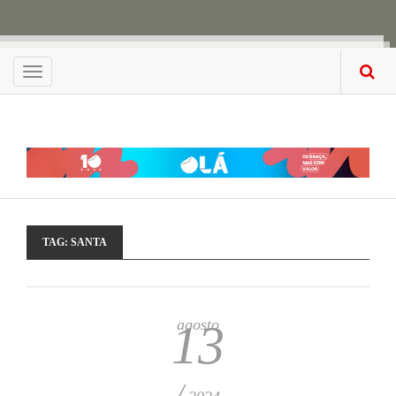
Menu
TAG:
SANTA
agosto
13
/