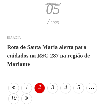
setembro
05
/
2023
DIA A DIA
Rota de Santa Maria alerta para
cuidados na RSC-287 na região de
Mariante
2
…
1
3
4
5
10