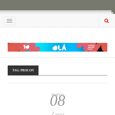
Menu
TAG:
PROCON
março
08
/