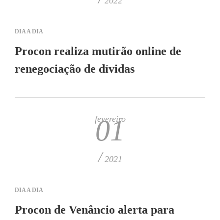
2022
DIA A DIA
Procon realiza mutirão online de
renegociação de dívidas
fevereiro
01
/
2021
DIA A DIA
Procon de Venâncio alerta para