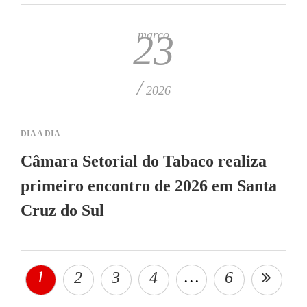
março
23
/
2026
DIA A DIA
Câmara Setorial do Tabaco realiza
primeiro encontro de 2026 em Santa
Cruz do Sul
1
…
2
3
4
6