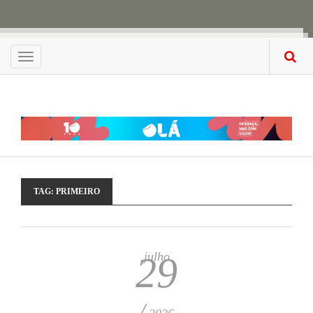
Menu
TAG:
PRIMEIRO
julho
29
/