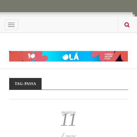
Menu
TAG:
PASSA
março
11
/