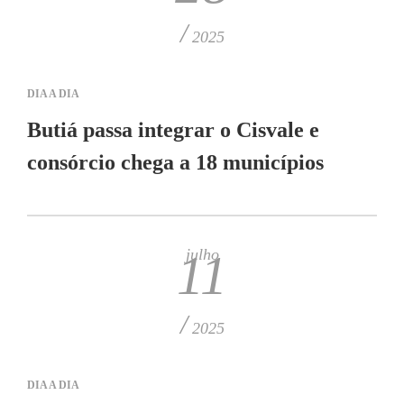
/
2025
DIA A DIA
Butiá passa integrar o Cisvale e
consórcio chega a 18 municípios
julho
11
/
2025
DIA A DIA