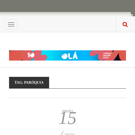
Menu
TAG:
PARÓQUIA
maio
15
/