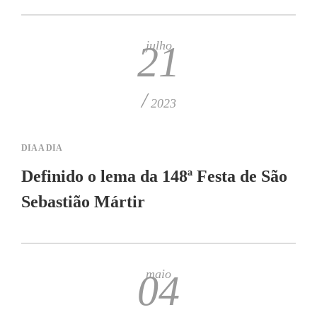
julho
21
/
2023
DIA A DIA
Definido o lema da 148ª Festa de São
Sebastião Mártir
maio
04