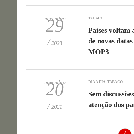
novembro
29
TABACO
Países voltam 
/
de novas datas
2023
MOP3
novembro
20
DIA A DIA
,
TABACO
Sem discussõe
/
atenção dos pa
2021
1