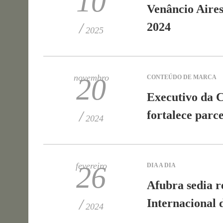
10
Venâncio Aires
/
2024
2025
novembro
20
CONTEÚDO DE MARCA
Executivo da C
/
fortalece parce
2024
fevereiro
26
DIA A DIA
Afubra sedia r
/
Internacional 
2024