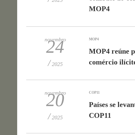
2025
MOP4
novembro
24
MOP4
MOP4 reúne pa
/
comércio ilíci
2025
novembro
20
COP11
Países se leva
/
COP11
2025