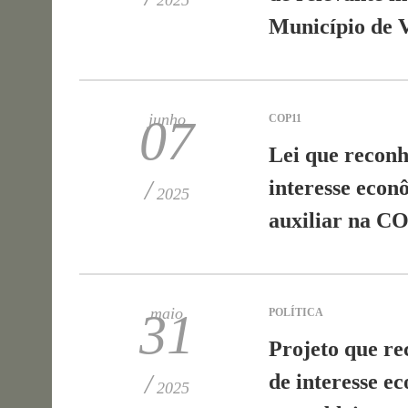
2025
Município de V
junho
07
COP11
Lei que reconh
/
interesse econô
2025
auxiliar na C
maio
31
POLÍTICA
Projeto que re
/
de interesse e
2025