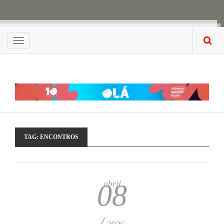
Menu
TAG:
ENCONTROS
abril
08
/