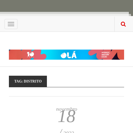
Menu
TAG:
DISTRITO
novembro
18
/