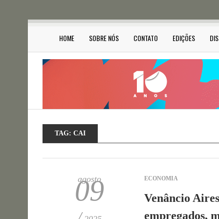
HOME
SOBRE NÓS
CONTATO
EDIÇÕES
DI
TAG:
CAI
agosto
09
ECONOMIA
Venâncio Aire
/
empregados, m