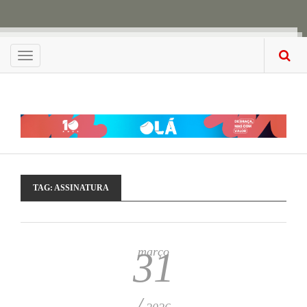
Menu
TAG:
ASSINATURA
março
31
/