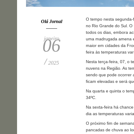
O tempo nesta segunda-f
Olá Jornal
no Rio Grande do Sul. O 
todos os dias, embora a
janeiro
06
uma madrugada amena e a
maior em cidades da Fro
feira às temperaturas va
/
Nesta terça-feira, 07, o
2025
nuvens na Região. As te
sendo que pode ocorrer a
ficam elevadas e será qu
Na quarta e quinta o te
34ºC.
Na sexta-feira há chance
dia as temperaturas vari
O próximo fim de semana
pancadas de chuva ao lo