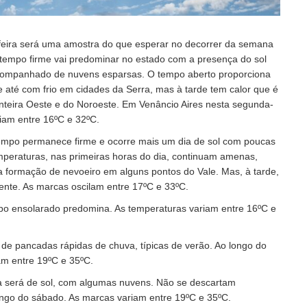
eira será uma amostra do que esperar no decorrer da semana
tempo firme vai predominar no estado com a presença do sol
companhado de nuvens esparsas. O tempo aberto proporciona
té com frio em cidades da Serra, mas à tarde tem calor que é
nteira Oeste e do Noroeste. Em Venâncio Aires nesta segunda-
riam entre 16ºC e 32ºC.
 tempo permanece firme e ocorre mais um dia de sol com poucas
mperaturas, nas primeiras horas do dia, continuam amenas,
 formação de nevoeiro em alguns pontos do Vale. Mas, à tarde,
ente. As marcas oscilam entre 17ºC e 33ºC.
mpo ensolarado predomina. As temperaturas variam entre 16ºC e
 de pancadas rápidas de chuva, típicas de verão. Ao longo do
am entre 19ºC e 35ºC.
 será de sol, com algumas nuvens. Não se descartam
ngo do sábado. As marcas variam entre 19ºC e 35ºC.