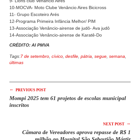
9- Lions club Venâncio Aires
10-MOCVA- Moto Clube Venâncio Aires Bicicross
11- Grupo Escoteiro Arés
12-Programa Primeira Infância Melhor/ PIM
13-Associação Venâncio-airense de judô- Ava judô
14-Associação Venâncio-airense de Karatê-Do
CRÉDITO: AI PMVA
Tags:
7 de setembro
,
cívico
,
desfile
,
pátria
,
segue
,
semana
,
últimas
←
PREVIOUS POST
Mompi 2025 tem 61 projetos de escolas municipal
inscritos
→
NEXT POST
Câmara de Vereadores aprova repasse de R$ 1
milhão ao Hospital São Sebastião Mártir