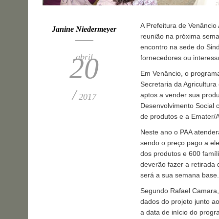
A Prefeitura de Venâncio A
Janine Niedermeyer
reunião na próxima sema
encontro na sede do Sindi
abril
20
fornecedores ou interes
Em Venâncio, o programa
Secretaria da Agricultura
/
aptos a vender sua produ
2017
Desenvolvimento Social c
de produtos e a Emater/A
Neste ano o PAA atenderá
sendo o preço pago a ele
dos produtos e 600 famíl
deverão fazer a retirada 
será a sua semana base.
Segundo Rafael Camara, 
dados do projeto junto a
a data de início do prog