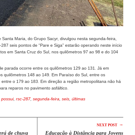
 Santa Maria, do Grupo Sacyr, divulgou nesta segunda-feira,
287 seis pontos de “Pare e Siga” estarão operando neste início
tos em Santa Cruz do Sul, nos quilômetros 97 ao 98 e do 104
de parada ocorre entre os quilômetros 129 ao 131. Já em
os quilômetros 148 ao 149. Em Paraíso do Sul, entre os
 entre o 179 ao 183. Em direção a região metropolitana não há
ara reparos no pavimento asfáltico.
,
possui
,
rsc-287
,
segunda-feira
,
seis
,
últimas
→
NEXT POST
erá de chuva
Educação à Distância para Jovens