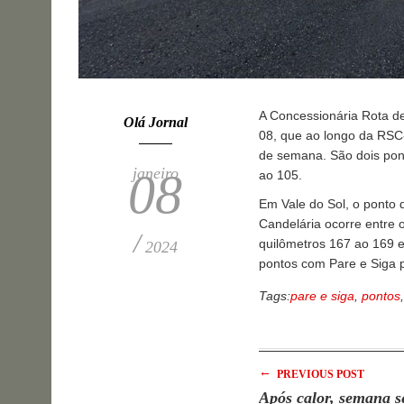
A Concessionária Rota de
Olá Jornal
08, que ao longo da RSC-
de semana. São dois pon
janeiro
08
ao 105.
Em Vale do Sol, o ponto 
Candelária ocorre entre 
/
quilômetros 167 ao 169 e
2024
pontos com Pare e Siga p
Tags:
pare e siga
,
pontos
←
PREVIOUS POST
Após calor, semana s