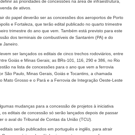
 definir as prioridades de concessões na área de infraestrutura,
venda de ativos.
sair do papel deverão ser as concessões dos aeroportos de Porto
ópolis e Fortaleza, que terão edital publicado no quarto trimestre
imeiro trimestre do ano que vem. Também está previsto para este
essão dos terminais de combustíveis de Santarém (PA) e do
de Janeiro.
evem ser lançados os editais de cinco trechos rodoviários, entre
ntre Goiás e Minas Gerais; as BRs-101, 116, 290 e 386, no Rio
stão na lista de concessões para o ano que vem a ferrovia
or São Paulo, Minas Gerais, Goiás e Tocantins, a chamada
 o Mato Grosso e o Pará e a Ferrovia de Integração Oeste-Leste
lgumas mudanças para a concessão de projetos à iniciativa
a, os editais de concessão só serão lançados depois de passar
ter o aval do Tribunal de Contas da União (TCU).
ditais serão publicados em português e inglês, para atrair