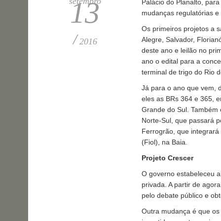
setembro
13
Palácio do Planalto, para
mudanças regulatórias e 
Os primeiros projetos a 
/
Alegre, Salvador, Florian
2016
deste ano e leilão no pr
ano o edital para a conc
terminal de trigo do Rio 
Já para o ano que vem, d
eles as BRs 364 e 365, e
Grande do Sul. Também e
Norte-Sul, que passará p
Ferrogrão, que integrará
(Fiol), na Baia.
Projeto Crescer
O governo estabeleceu a
privada. A partir de agor
pelo debate público e ob
Outra mudança é que os e