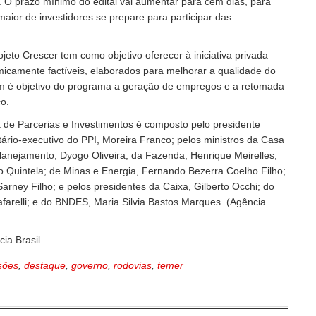
s. O prazo mínimo do edital vai aumentar para cem dias, para
aior de investidores se prepare para participar das
jeto Crescer tem como objetivo oferecer à iniciativa privada
micamente factíveis, elaborados para melhorar a qualidade do
m é objetivo do programa a geração de empregos e a retomada
o.
de Parcerias e Investimentos é composto pelo presidente
tário-executivo do PPI, Moreira Franco; pelos ministros da Casa
 Planejamento, Dyogo Oliveira; da Fazenda, Henrique Meirelles;
o Quintela; de Minas e Energia, Fernando Bezerra Coelho Filho;
arney Filho; e pelos presidentes da Caixa, Gilberto Occhi; do
afarelli; e do BNDES, Maria Silvia Bastos Marques. (Agência
cia Brasil
sões
,
destaque
,
governo
,
rodovias
,
temer