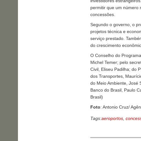
investidores estrangeiro
permitir que um número m
concessões.
Segundo o governo, o pro
projetos técnica e econo
serviço prestado. També
do crescimento econômic
O Conselho do Programa 
Michel Temer; pelo secre
Civil, Eliseu Padilha; do
dos Transportes, Mauríci
do Meio Ambiente, José S
Banco do Brasil, Paulo C
Brasil)
Foto
: Antonio Cruz/ Agên
Tags:
aeroportos
,
conces