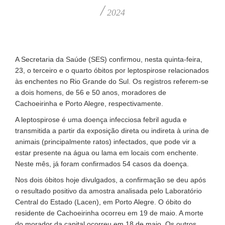
/
2024
A Secretaria da Saúde (SES) confirmou, nesta quinta-feira,
23, o terceiro e o quarto óbitos por leptospirose relacionados
às enchentes no Rio Grande do Sul. Os registros referem-se
a dois homens, de 56 e 50 anos, moradores de
Cachoeirinha e Porto Alegre, respectivamente.
A leptospirose é uma doença infecciosa febril aguda e
transmitida a partir da exposição direta ou indireta à urina de
animais (principalmente ratos) infectados, que pode vir a
estar presente na água ou lama em locais com enchente.
Neste mês, já foram confirmados 54 casos da doença.
Nos dois óbitos hoje divulgados, a confirmação se deu após
o resultado positivo da amostra analisada pelo Laboratório
Central do Estado (Lacen), em Porto Alegre. O óbito do
residente de Cachoeirinha ocorreu em 19 de maio. A morte
do morador da capital ocorreu em 18 de maio. Os outros