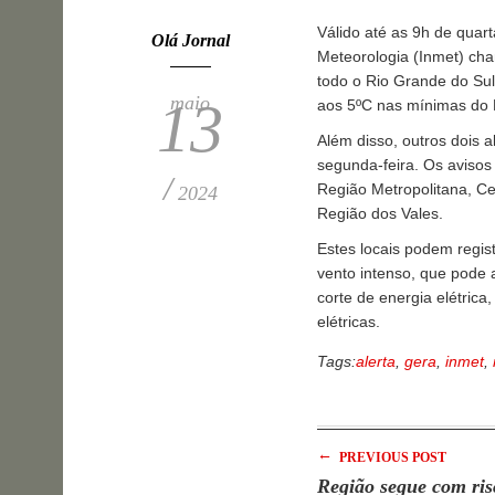
Válido até as 9h de quarta
Olá Jornal
Meteorologia (Inmet) cha
todo o Rio Grande do Sul
maio
13
aos 5ºC nas mínimas do 
Além disso, outros dois 
segunda-feira. Os aviso
/
Região Metropolitana, Ce
2024
Região dos Vales.
Estes locais podem regis
vento intenso, que pode 
corte de energia elétric
elétricas.
Tags:
alerta
,
gera
,
inmet
,
←
PREVIOUS POST
Região segue com ris