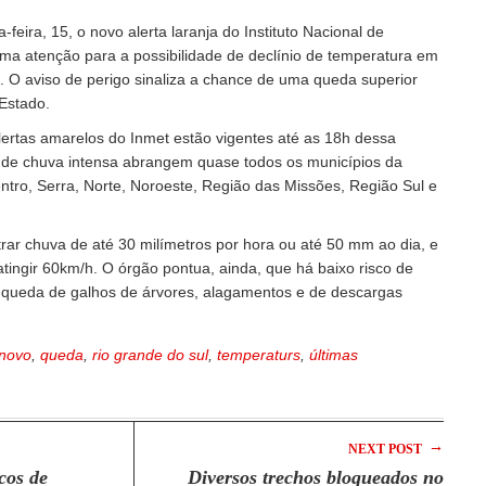
-feira, 15, o novo alerta laranja do Instituto Nacional de
ma atenção para a possibilidade de declínio de temperatura em
. O aviso de perigo sinaliza a chance de uma queda superior
Estado.
alertas amarelos do Inmet estão vigentes até as 18h dessa
s de chuva intensa abrangem quase todos os municípios da
ntro, Serra, Norte, Noroeste, Região das Missões, Região Sul e
trar chuva de até 30 milímetros por hora ou até 50 mm ao dia, e
atingir 60km/h. O órgão pontua, ainda, que há baixo risco de
a, queda de galhos de árvores, alagamentos e de descargas
novo
,
queda
,
rio grande do sul
,
temperaturs
,
últimas
→
NEXT POST
cos de
Diversos trechos bloqueados no