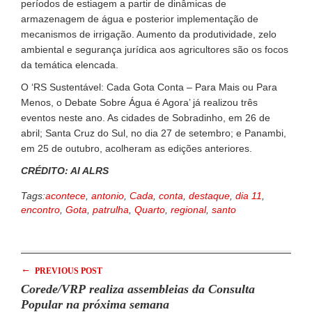
períodos de estiagem a partir de dinâmicas de
armazenagem de água e posterior implementação de
mecanismos de irrigação. Aumento da produtividade, zelo
ambiental e segurança jurídica aos agricultores são os focos
da temática elencada.
O ‘RS Sustentável: Cada Gota Conta – Para Mais ou Para
Menos, o Debate Sobre Água é Agora’ já realizou três
eventos neste ano. As cidades de Sobradinho, em 26 de
abril; Santa Cruz do Sul, no dia 27 de setembro; e Panambi,
em 25 de outubro, acolheram as edições anteriores.
CRÉDITO: AI ALRS
Tags:
acontece
,
antonio
,
Cada
,
conta
,
destaque
,
dia 11
,
encontro
,
Gota
,
patrulha
,
Quarto
,
regional
,
santo
←
PREVIOUS POST
Corede/VRP realiza assembleias da Consulta
Popular na próxima semana