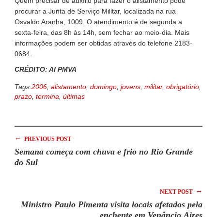
Quem precisar de auxílio para fazer o alistamento pode
procurar a Junta de Serviço Militar, localizada na rua
Osvaldo Aranha, 1009. O atendimento é de segunda a
sexta-feira, das 8h às 14h, sem fechar ao meio-dia. Mais
informações podem ser obtidas através do telefone 2183-
0684.
CRÉDITO: AI PMVA
Tags:
2006
,
alistamento
,
domingo
,
jovens
,
militar
,
obrigatório
,
prazo
,
termina
,
últimas
←
PREVIOUS POST
Semana começa com chuva e frio no Rio Grande
do Sul
→
NEXT POST
Ministro Paulo Pimenta visita locais afetados pela
enchente em Venâncio Aires