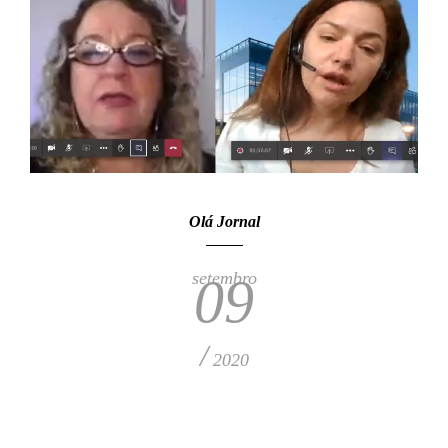
Olá Jornal
setembro
09
/
2020