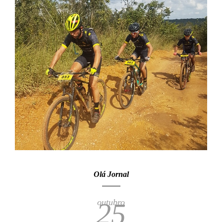
Olá Jornal
outubro
25