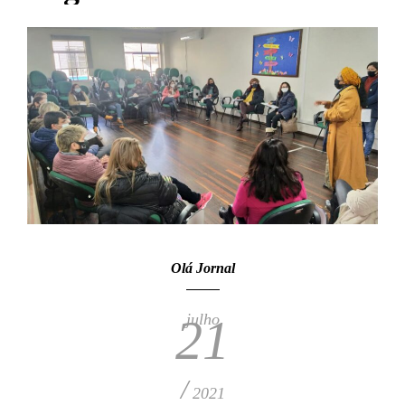
Olá Jornal
julho
21
/
2021