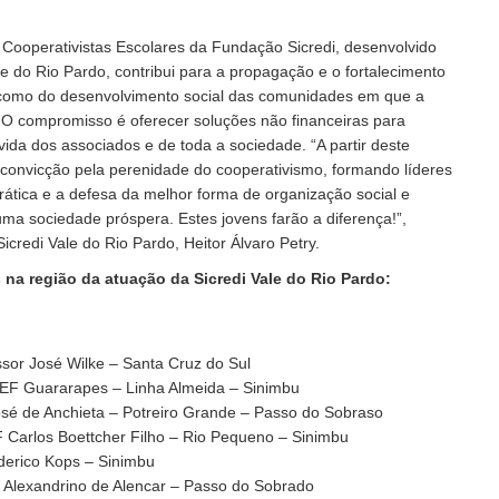
Cooperativistas Escolares da Fundação Sicredi, desenvolvido
le do Rio Pardo, contribui para a propagação e o fortalecimento
como do desenvolvimento social das comunidades em que a
e. O compromisso é oferecer soluções não financeiras para
vida dos associados e de toda a sociedade. “A partir deste
convicção pela perenidade do cooperativismo, formando líderes
rática e a defesa da melhor forma de organização social e
a sociedade próspera. Estes jovens farão a diferença!”,
Sicredi Vale do Rio Pardo, Heitor Álvaro Petry.
 na região da atuação da Sicredi Vale do Rio Pardo:
or José Wilke – Santa Cruz do Sul
F Guararapes – Linha Almeida – Sinimbu
é de Anchieta – Potreiro Grande – Passo do Sobraso
Carlos Boettcher Filho – Rio Pequeno – Sinimbu
erico Kops – Sinimbu
lexandrino de Alencar – Passo do Sobrado