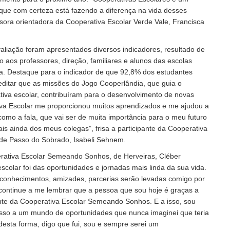
 que com certeza está fazendo a diferença na vida desses
ssora orientadora da Cooperativa Escolar Verde Vale, Francisca
aliação foram apresentados diversos indicadores, resultado de
o aos professores, direção, familiares e alunos das escolas
a. Destaque para o indicador de que 92,8% dos estudantes
ditar que as missões do Jogo Cooperlândia, que guia o
iva escolar, contribuíram para o desenvolvimento de novas
iva Escolar me proporcionou muitos aprendizados e me ajudou a
como a fala, que vai ser de muita importância para o meu futuro
s ainda dos meus colegas”, frisa a participante da Cooperativa
 de Passo do Sobrado, Isabeli Sehnem.
rativa Escolar Semeando Sonhos, de Herveiras, Cléber
scolar foi das oportunidades e jornadas mais linda da sua vida.
 conhecimentos, amizades, parcerias serão levadas comigo por
continue a me lembrar que a pessoa que sou hoje é graças a
ente da Cooperativa Escolar Semeando Sonhos. E a isso, sou
cesso a um mundo de oportunidades que nunca imaginei que teria
desta forma, digo que fui, sou e sempre serei um