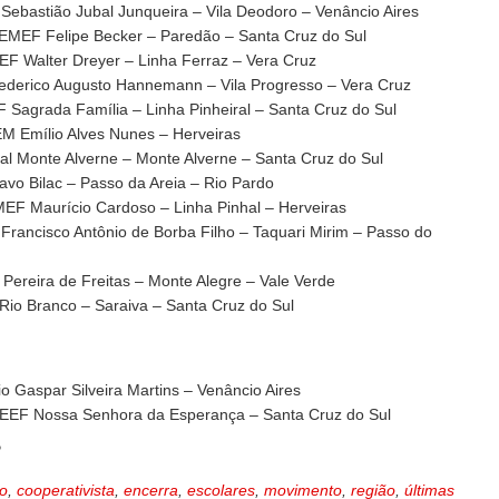
ebastião Jubal Junqueira – Vila Deodoro – Venâncio Aires
EMEF Felipe Becker – Paredão – Santa Cruz do Sul
F Walter Dreyer – Linha Ferraz – Vera Cruz
derico Augusto Hannemann – Vila Progresso – Vera Cruz
Sagrada Família – Linha Pinheiral – Santa Cruz do Sul
 Emílio Alves Nunes – Herveiras
al Monte Alverne – Monte Alverne – Santa Cruz do Sul
o Bilac – Passo da Areia – Rio Pardo
EF Maurício Cardoso – Linha Pinhal – Herveiras
rancisco Antônio de Borba Filho – Taquari Mirim – Passo do
ereira de Freitas – Monte Alegre – Vale Verde
io Branco – Saraiva – Santa Cruz do Sul
o Gaspar Silveira Martins – Venâncio Aires
EEF Nossa Senhora da Esperança – Santa Cruz do Sul
P
o
,
cooperativista
,
encerra
,
escolares
,
movimento
,
região
,
últimas