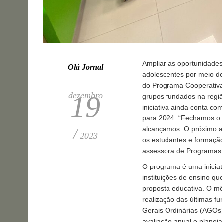
Ampliar as oportunidade
Olá Jornal
adolescentes por meio dos
do Programa Cooperativa
dezembro
19
grupos fundados na regiã
iniciativa ainda conta c
para 2024. “Fechamos o 
alcançamos. O próximo an
/
2023
os estudantes e formação
assessora de Programas S
O programa é uma iniciat
instituições de ensino q
proposta educativa. O 
realização das últimas f
Gerais Ordinárias (AGOs)
avaliação anual e planej