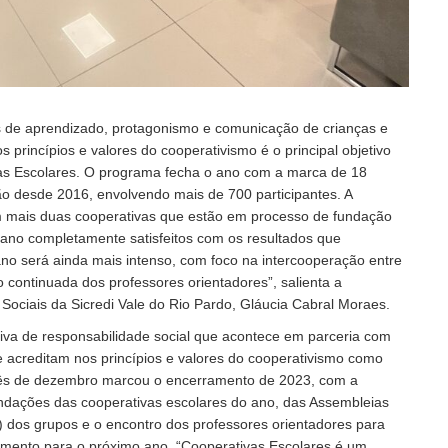
s de aprendizado, protagonismo e comunicação de crianças e
 princípios e valores do cooperativismo é o principal objetivo
s Escolares. O programa fecha o ano com a marca de 18
o desde 2016, envolvendo mais de 700 participantes. A
om mais duas cooperativas que estão em processo de fundação
ano completamente satisfeitos com os resultados que
o será ainda mais intenso, com foco na intercooperação entre
 continuada dos professores orientadores”, salienta a
ociais da Sicredi Vale do Rio Pardo, Gláucia Cabral Moraes.
iva de responsabilidade social que acontece em parceria com
ue acreditam nos princípios e valores do cooperativismo como
mês de dezembro marcou o encerramento de 2023, com a
undações das cooperativas escolares do ano, das Assembleias
 dos grupos e o encontro dos professores orientadores para
amento para o próximo ano. “Cooperativas Escolares é um