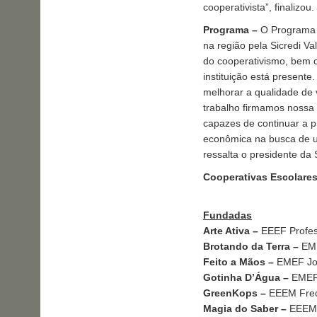
cooperativista”, finalizou.
Programa –
O Programa 
na região pela Sicredi Va
do cooperativismo, bem 
instituição está present
melhorar a qualidade de 
trabalho firmamos nossa 
capazes de continuar a p
econômica na busca de um
ressalta o presidente da 
Cooperativas Escolares
Fundadas
Arte Ativa –
EEEF Profess
Brotando da Terra –
EME
Feito a Mãos –
EMEF Jos
Gotinha D’Água –
EMEF 
GreenKops –
EEEM Fred
Magia do Saber –
EEEM A