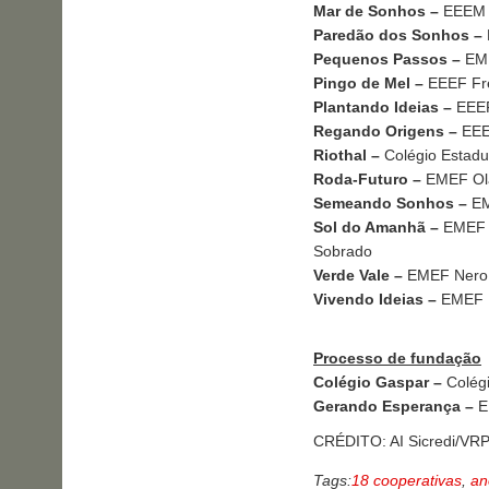
Mar de Sonhos –
EEEM S
Paredão dos Sonhos –
Pequenos Passos –
EME
Pingo de Mel –
EEEF Fre
Plantando Ideias –
EEEF 
Regando Origens –
EEEM
Riothal –
Colégio Estadu
Roda-Futuro –
EMEF Olav
Semeando Sonhos –
EM
Sol do Amanhã –
EMEF F
Sobrado
Verde Vale –
EMEF Nero P
Vivendo Ideias –
EMEF R
Processo de fundação
Colégio Gaspar –
Colégi
Gerando Esperança –
E
CRÉDITO: AI Sicredi/VR
Tags:
18 cooperativas
,
an