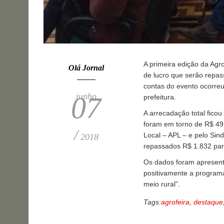
A primeira edição da Agro
Olá Jornal
de lucro que serão repa
contas do evento ocorreu 
junho
07
prefeitura.
A arrecadação total fic
foram em torno de R$ 49 m
/
Local – APL – e pelo Sin
2018
repassados R$ 1.832 par
Os dados foram apresenta
positivamente a programa
meio rural”.
Tags:
agrofeira
,
destaque