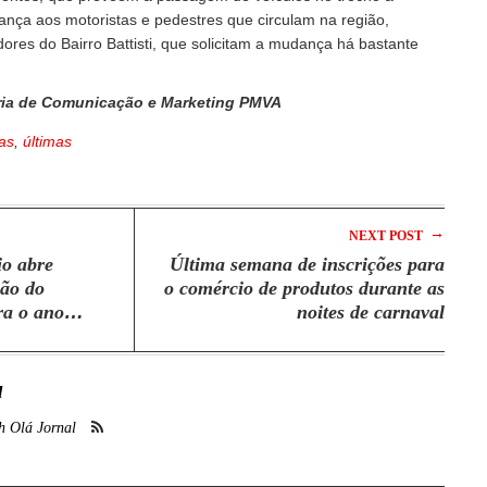
ança aos motoristas e pedestres que circulam na região,
ores do Bairro Battisti, que solicitam a mudança há bastante
ia de Comunicação e Marketing PMVA
as
,
últimas
→
NEXT POST
io abre
Última semana de inscrições para
ção do
o comércio de produtos durante as
ra o ano
noites de carnaval
l
h Olá Jornal