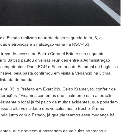
elo Estado realizam na tarde desta segunda-feira, 3, a
das eletrônicas e sinalização viária na RSC-453.
 trevo de acesso ao Bairro Coronel Brito e sua sequente
irro Battisti pautou diversas reuniões entre a Administração
competentes: Daer, EGR e Secretaria de Estadual de Logística
onsável pela pasta confirmou em visita a Venâncio na última
diata da demanda.
ira, 03, o Prefeito em Exercício, Celso Krämer, foi conferir de
terações. “Ficamos contentes que finalmente esta alteração
elizmente o local já foi palco de muitos acidentes, que poderiam
fosse a alta velocidade dos veículos neste trecho. É uma
endo junto com o Estado, já que pleiteamos essa mudança há
entos, que preveem a passagem de veículos no trecho a