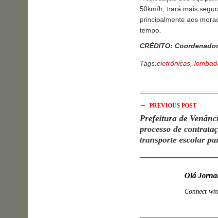
50km/h, trará mais segur
principalmente aos morad
tempo.
CRÉDITO: Coordenador
Tags:
eletrônicas
,
lombad
←
PREVIOUS POST
Prefeitura de Venânc
processo de contrata
transporte escolar pa
letivo
Olá Jorna
Connect wit