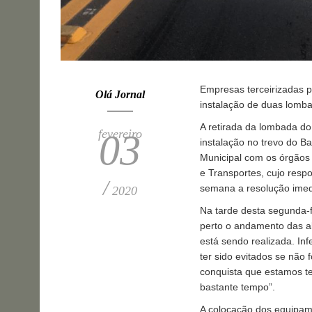
Empresas terceirizadas p
Olá Jornal
instalação de duas lomba
A retirada da lombada do
fevereiro
03
instalação no trevo do Ba
Municipal com os órgãos 
e Transportes, cujo resp
/
semana a resolução ime
2020
Na tarde desta segunda-fe
perto o andamento das al
está sendo realizada. Inf
ter sido evitados se não 
conquista que estamos t
bastante tempo”.
A colocação dos equipam